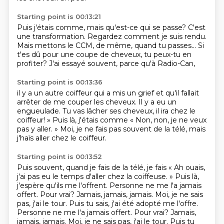
Starting point is 00:13:21
Puis j'étais comme, mais qu'est-ce qui se passe?
C'est
une transformation.
Regardez comment je suis rendu.
Mais mettons le CCM,
de même, quand tu passes...
Si
t'es dû pour une coupe de cheveux,
tu peux-tu en
profiter?
J'ai essayé souvent, parce qu'à Radio-Can,
Starting point is 00:13:36
il y a un autre coiffeur
qui a mis un grief et qu'il fallait
arrêter de me couper les cheveux.
Il y a eu un
engueulade.
Tu vas lâcher ses cheveux, il ira chez le
coiffeur! »
Puis là, j'étais comme « Non, non, je ne veux
pas y aller. »
Moi, je ne fais pas souvent de la télé,
mais
j'haïs aller chez le coiffeur.
Starting point is 00:13:52
Puis souvent, quand je fais de la télé,
je fais « Ah ouais,
j'ai pas eu le temps d'aller chez la coiffeuse. »
Puis là,
j'espère qu'ils me l'offrent.
Personne ne me l'a jamais
offert.
Pour vrai?
Jamais, jamais, jamais. Moi, je ne sais
pas, j'ai le tour. Puis tu sais, j'ai été adopté me l'offre.
Personne ne me l'a jamais offert. Pour vrai? Jamais,
jamais, jamais.
Moi, je ne sais pas, j'ai le tour.
Puis tu