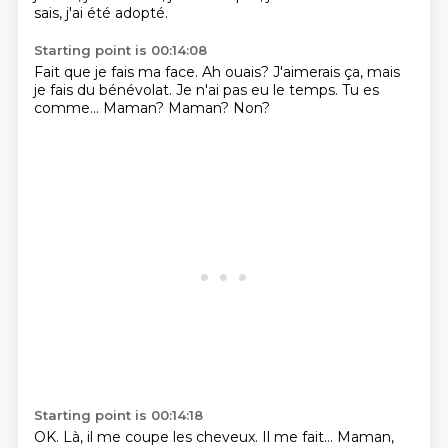
sais, j'ai été adopté.
Starting point is 00:14:08
Fait que je fais ma face.
Ah ouais?
J'aimerais ça, mais
je fais du bénévolat.
Je n'ai pas eu le temps.
Tu es
comme...
Maman?
Maman?
Non?
Starting point is 00:14:18
OK.
Là, il me coupe les cheveux.
Il me fait...
Maman,