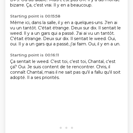
bizarre.
Ça, c'est vrai.
Il y en a beaucoup.
Starting point is 00:15:58
Même ici, dans la salle, il y en a quelques-uns.
J'en ai
vu un tantôt.
C'était étrange.
Deux sur dix.
Il sentait le
weed. Il y a un gars qui a passé. J'ai ai vu un tantôt.
C'était étrange. Deux sur dix. Il sentait le weed.
Oui,
oui.
Il y a un gars qui a passé, j'ai faim.
Oui, il y en a un.
Starting point is 00:16:11
Ça sentait le weed.
C'est toi, c'est toi, Chantal, c'est
ça?
Oui.
Je suis content de te rencontrer.
Chris, il
connaît Chantal,
mais il ne sait pas qu'il a fallu
qu'il soit
adopté.
Il a ses priorités.