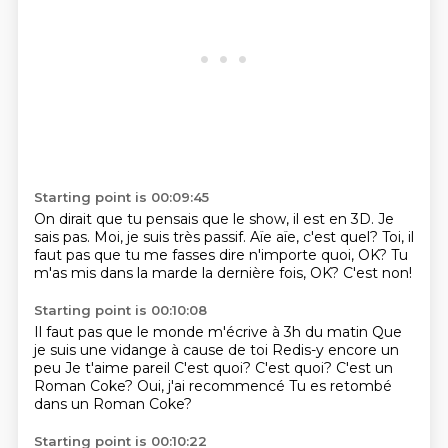
Starting point is 00:09:45
On dirait que tu pensais que le show,
il est en 3D.
Je
sais pas.
Moi, je suis très passif.
Aïe aïe, c'est quel?
Toi, il
faut pas que tu me fasses dire n'importe quoi, OK?
Tu
m'as mis dans la marde la dernière fois, OK?
C'est non!
Starting point is 00:10:08
Il faut pas que le monde m'écrive à 3h du matin Que
je suis une vidange à cause de toi
Redis-y encore un
peu
Je t'aime pareil
C'est quoi?
C'est quoi?
C'est un
Roman Coke?
Oui, j'ai recommencé
Tu es retombé
dans un Roman Coke?
Starting point is 00:10:22