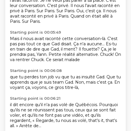
l'avait raconté.
Je ne veux pas parler à sa place.
C'est
leur conversation. C'est privé.
Il nous l'avait raconté en
privé
à Paris.
Sur Paris. Sur Paris. Oui, c'est ça. Il nous
avait raconté en privé à Paris. Quand on était allé à
Paris.
Sur Paris.
Starting point is 00:05:49
Mais il nous avait raconté cette conversation-là.
C'est
pas pas tout ce que Gad disait.
Ça n'a aucune... Es-tu
en train de dire que Gad, il ment?
Il fouette?
Ça, je le
prendrai pas, Yann.
Petite réalité alternative.
Chuck! On
va rentrer Chuck.
Ce serait malade
Starting point is 00:06:08
que tu perdes ton job
vu que tu as insulté Gad.
Que tu
apprends
que je suis team Gad.
Non, mais c'est ça.
En
voyant ça,
voyons,
ce gros titre-là,
Starting point is 00:06:21
il dit encore
qu'il n'a pas volé de Québécois.
Pourquoi
qu'ils ne se réunissent pas tous,
ceux qui se sont fait
voler,
et qu'ils ne font pas une vidéo,
et qu'ils
regardent,
« Regarde, tu nous as volé, that's it, that's
all. »
Arrête de...