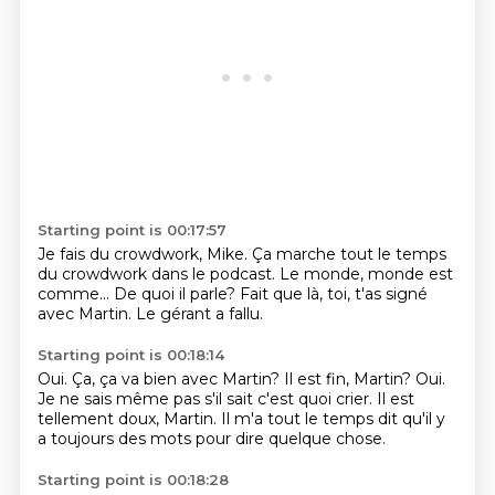
Starting point is 00:17:57
Je fais du crowdwork, Mike.
Ça marche tout le temps
du crowdwork
dans le podcast.
Le monde, monde est
comme...
De quoi il parle?
Fait que là, toi,
t'as signé
avec Martin.
Le gérant a fallu.
Starting point is 00:18:14
Oui.
Ça, ça va bien avec Martin?
Il est fin, Martin?
Oui.
Je ne sais même pas s'il sait c'est quoi crier.
Il est
tellement doux, Martin.
Il m'a tout le temps dit qu'il y
a toujours des mots
pour dire quelque chose.
Starting point is 00:18:28