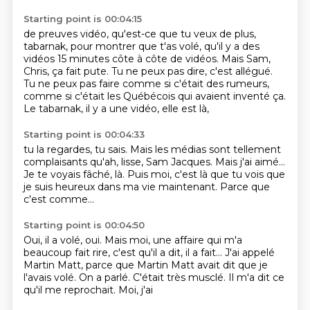
Starting point is 00:04:15
de preuves vidéo, qu'est-ce que tu veux de plus,
tabarnak, pour montrer que t'as volé,
qu'il y a des
vidéos 15 minutes côte à côte de vidéos.
Mais Sam,
Chris, ça fait pute.
Tu ne peux pas dire, c'est allégué.
Tu ne peux pas faire comme si c'était des rumeurs,
comme si c'était les Québécois qui avaient inventé ça.
Le tabarnak, il y a une vidéo, elle est là,
Starting point is 00:04:33
tu la regardes, tu sais.
Mais les médias sont tellement
complaisants
qu'ah, lisse, Sam Jacques.
Mais j'ai aimé...
Je te voyais
fâché, là.
Puis moi, c'est là que tu vois que
je suis heureux dans ma vie maintenant.
Parce que
c'est comme...
Starting point is 00:04:50
Oui, il a volé, oui.
Mais moi, une affaire qui m'a
beaucoup fait rire,
c'est qu'il a dit, il a fait...
J'ai appelé
Martin Matt, parce que Martin Matt avait dit que je
l'avais volé.
On a parlé. C'était très musclé.
Il m'a
dit
ce
qu'il me reprochait. Moi, j'ai