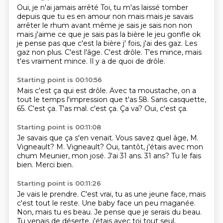
Oui, je n'ai jamais arrêté
Toi, tu m'as laissé tomber
depuis que tu es en amour non mais mais je
savais
arrêter le rhum avant même je sais je sais non non
mais j'aime ce que je sais pas la bière
le jeu gonfle ok
je pense pas que c'est la bière j' fois, j'ai des gaz. Les
gaz non plus.
C'est l'âge.
C'est drôle.
T'es mince, mais
t'es vraiment mince.
Il y a de quoi de drôle.
Starting point is 00:10:56
Mais c'est ça qui est drôle.
Avec ta moustache,
on a
tout le temps l'impression que t'as 58.
Sans casquette,
65.
C'est ça.
T'as mal. c'est ça.
Ça va?
Oui, c'est ça.
Starting point is 00:11:08
Je savais que ça s'en venait.
Vous savez quel âge, M.
Vigneault?
M. Vigneault?
Oui, tantôt, j'étais avec mon
chum Meunier,
mon josé.
J'ai 31 ans.
31 ans? Tu le fais
bien.
Merci bien.
Starting point is 00:11:26
Je vais le prendre.
C'est vrai, tu as une jeune face,
mais
c'est tout le reste.
Une baby face un peu maganée.
Non, mais tu es beau.
Je pense que je serais du beau.
Tu venais de déserte,
j'étais avec toi tout seul.