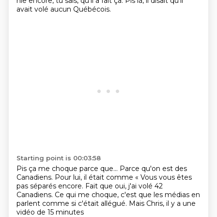
nie encore,
tu sais, qu'il a fait ça.
Pis là, il disait qu'il
avait volé aucun Québécois.
Starting point is 00:03:58
Pis ça me choque parce que...
Parce qu'on est des
Canadiens.
Pour lui, il était comme
« Vous vous êtes
pas séparés encore.
Fait que oui, j'ai volé 42
Canadiens.
Ce qui me choque, c'est que les médias en
parlent
comme si c'était allégué.
Mais Chris, il y a une
vidéo de 15 minutes