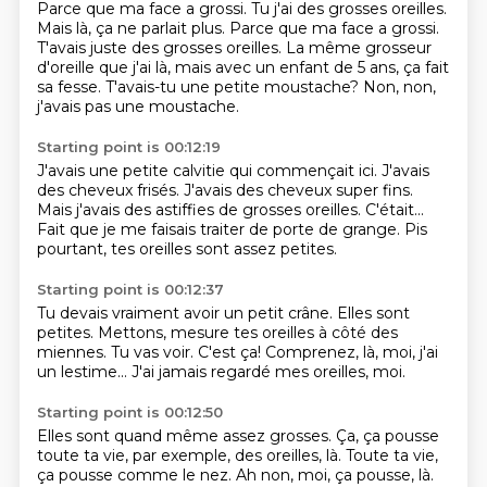
Parce que ma face a grossi. Tu j'ai des grosses oreilles.
Mais là, ça ne parlait plus. Parce que ma face a grossi.
T'avais juste des grosses oreilles.
La même grosseur
d'oreille que j'ai là,
mais avec un enfant de 5 ans, ça fait
sa fesse.
T'avais-tu une petite moustache?
Non, non,
j'avais pas une moustache.
Starting point is 00:12:19
J'avais une petite calvitie qui commençait ici.
J'avais
des cheveux frisés.
J'avais des cheveux super fins.
Mais j'avais des astiffies de grosses oreilles.
C'était...
Fait que je me faisais traiter de porte de grange.
Pis
pourtant, tes oreilles sont
assez petites.
Starting point is 00:12:37
Tu devais vraiment avoir
un petit crâne.
Elles sont
petites.
Mettons, mesure tes oreilles à côté des
miennes.
Tu vas voir.
C'est ça!
Comprenez, là, moi, j'ai
un lestime...
J'ai jamais regardé mes oreilles, moi.
Starting point is 00:12:50
Elles sont quand même assez grosses.
Ça, ça pousse
toute ta vie, par exemple, des oreilles, là.
Toute ta vie,
ça pousse comme le nez.
Ah non, moi, ça pousse, là.