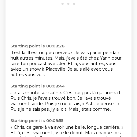
Starting point is 00:08:28
Il est là. Il est un peu nerveux.
Je vais parler pendant
huit autres minutes.
Mais, j'avais
été chez Yann pour
faire
ton podcast avec Jer.
Et là, vous autres,
vous
aviez un show à Placeville.
Je suis allé avec vous
autres vous voir.
Starting point is 00:08:44
J'étais monté sur scène.
C'est ce gars-là qui animait.
Puis Chris, je l'avais trouvé bon.
Je l'avais trouvé
vraiment solide.
Puis je me disais,
« Asti, je pense... »
Puis je ne sais pas, j'y ai dit.
Mais j'étais comme,
Starting point is 00:08:55
« Chris, ce gars-là va avoir une belle, longue carrière. »
Et là, c'est vraiment juste le début.
Mais chaque fois