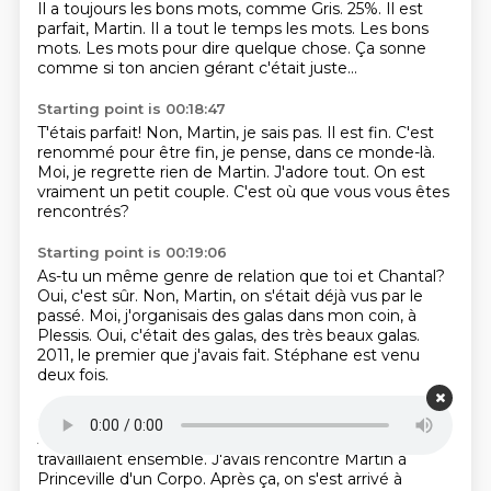
Il a toujours les bons mots, comme Gris.
25%.
Il est
parfait, Martin.
Il a tout le temps les mots.
Les bons
mots.
Les mots pour dire quelque chose.
Ça sonne
comme si ton ancien gérant
c'était juste...
Starting point is 00:18:47
T'étais parfait!
Non, Martin, je sais pas.
Il est fin.
C'est
renommé pour être fin, je pense,
dans ce monde-là.
Moi, je regrette rien de Martin.
J'adore tout. On est
vraiment un petit couple.
C'est où que vous vous êtes
rencontrés?
Starting point is 00:19:06
As-tu un même genre de relation que toi et Chantal?
Oui, c'est sûr.
Non, Martin,
on s'était déjà vus par le
passé.
Moi, j'organisais des galas dans mon coin,
à
Plessis. Oui, c'était des galas, des très beaux galas.
2011, le premier que j'avais fait.
Stéphane est venu
deux fois.
Starting point is 00:19:22
J'avais parlé avec Martin
et Michel l'an dernier. Ils
travaillaient ensemble. J'avais rencontré Martin à
Princeville d'un Corpo.
Après ça, on s'est arrivé à