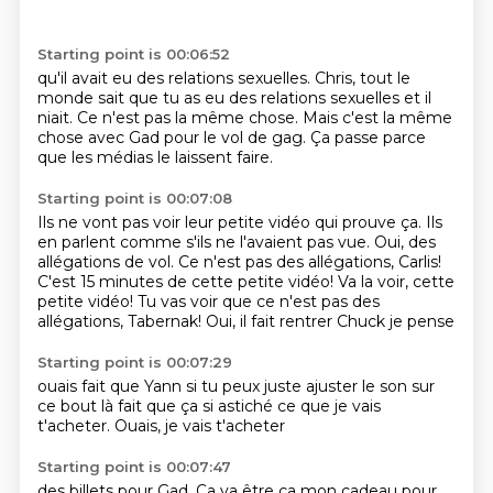
Starting point is 00:06:52
qu'il avait eu des relations sexuelles.
Chris, tout le
monde sait
que tu as eu des relations sexuelles
et il
niait.
Ce n'est pas la même chose.
Mais c'est la même
chose avec Gad
pour le vol de gag.
Ça passe parce
que les médias le laissent faire.
Starting point is 00:07:08
Ils ne vont pas voir leur petite vidéo qui prouve ça.
Ils
en parlent comme s'ils ne l'avaient pas vue.
Oui, des
allégations de vol.
Ce n'est pas des allégations, Carlis!
C'est 15 minutes de cette petite vidéo!
Va la voir, cette
petite vidéo!
Tu vas voir que ce n'est pas des
allégations, Tabernak!
Oui, il fait rentrer Chuck je pense
Starting point is 00:07:29
ouais
fait que Yann
si tu peux juste ajuster le son
sur
ce bout là
fait que ça
si
astiché ce que je vais
t'acheter.
Ouais, je vais t'acheter
Starting point is 00:07:47
des billets pour Gad.
Ça va être ça mon cadeau
pour