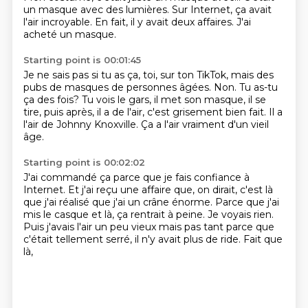
un masque avec des lumières.
Sur Internet, ça avait
l'air incroyable.
En fait, il y avait deux affaires.
J'ai
acheté un masque.
Starting point is 00:01:45
Je ne sais pas si tu as ça, toi, sur ton TikTok,
mais des
pubs de masques de personnes âgées.
Non.
Tu as-tu
ça des fois?
Tu vois le gars, il met son masque, il se
tire,
puis après, il a de l'air, c'est grisement bien fait.
Il a
l'air de Johnny Knoxville.
Ça a l'air vraiment d'un vieil
âge.
Starting point is 00:02:02
J'ai commandé ça parce que je fais confiance à
Internet.
Et j'ai reçu une affaire que, on dirait,
c'est là
que j'ai réalisé que j'ai un crâne énorme.
Parce que j'ai
mis le casque et là, ça rentrait à peine.
Je voyais rien.
Puis j'avais l'air un peu vieux mais pas tant parce que
c'était tellement
serré, il n'y avait plus de ride.
Fait que
là,