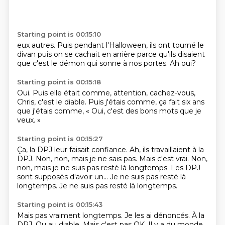
Starting point is 00:15:10
eux autres.
Puis pendant l'Halloween,
ils ont tourné le
divan
puis on se cachait en arrière
parce qu'ils disaient
que c'est le démon
qui sonne à nos portes.
Ah oui?
Starting point is 00:15:18
Oui.
Puis elle était comme,
attention,
cachez-vous,
Chris,
c'est le diable.
Puis j'étais comme,
ça fait six ans
que j'étais comme,
« Oui, c'est des bons mots que je
veux. »
Starting point is 00:15:27
Ça, la DPJ leur faisait confiance.
Ah, ils travaillaient à la
DPJ.
Non, non, mais je ne sais pas.
Mais c'est vrai.
Non,
non, mais je ne suis pas resté là longtemps.
Les DPJ
sont supposés d'avoir un...
Je ne suis pas resté là
longtemps.
Je ne suis pas resté là longtemps.
Starting point is 00:15:43
Mais pas vraiment longtemps.
Je les ai dénoncés.
À la
DPJ.
Ou au diable.
Mais c'est pas OK.
Il y a du monde