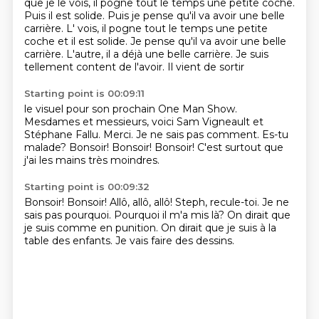
que je le vois,
il pogne tout le temps une petite coche.
Puis il est solide. Puis je pense qu'il va avoir une belle
carrière. L' vois, il pogne tout le temps une petite
coche et il est solide. Je pense
qu'il va avoir une belle
carrière. L'autre,
il a déjà une belle carrière. Je suis
tellement
content de l'avoir. Il vient de sortir
Starting point is 00:09:11
le visuel pour son prochain One Man Show.
Mesdames et messieurs, voici
Sam Vigneault et
Stéphane Fallu.
Merci. Je ne sais pas comment.
Es-tu
malade?
Bonsoir! Bonsoir!
Bonsoir!
C'est surtout que
j'ai les mains très moindres.
Starting point is 00:09:32
Bonsoir!
Bonsoir!
Allô, allô, allô!
Steph, recule-toi. Je ne
sais pas pourquoi.
Pourquoi il m'a mis là?
On dirait que
je suis comme en punition.
On dirait que je suis à la
table des enfants.
Je vais faire des dessins.