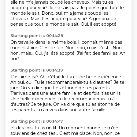
elle ne m'a jamais coupé les cheveux.
Mais tu es
adopté pour vrai? Je ne sais pas. Je pense que tout le
monde le sait. Donc, oui. m'a jamais coupé les
cheveux. Mais t'es adopté pour vrai?
À genoux.
Je
pense que tout le monde le sait.
Oui, il est adopté.
Starting point is 00:14:29
On travaille dans le même bois.
Il connaît même pas
mon histoire.
C'est le fun.
Non, non, mais c'est...
Non,
non, mais...
Oui, j'ai été adopté.
J'ai fait des familles.
Ah
oui?
Starting point is 00:14:39
T'as aimé ça?
Ah, c'était le fun.
Une belle expérience.
Ah oui, oui.
Tu le recommanderais-tu à d'autres?
Je te
jure. On va dire que t'es étonné de tes parents.
T'arrives dans une autre famille et des fois, t'as un lit.
Une belle expérience. Tu le recommanderais-tu à
d'autres? Je te jure.
On va dire que tu es étonné de
tes parents.
Tu arrives dans une autre famille
Starting point is 00:14:47
et des fois, tu as un lit.
Un moment donné, je m'en
souviens de chez tes...
C'est ma place.
Non, non, ce