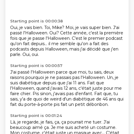
Starting point is 00:00:38
Oui, je vais bien.
Toi, Mike?
Moi, je vais super bien.
J'ai
passé l'Halloween.
Oui?
Cette année, c'est la première
fois que je passe l'Halloween.
C'est le premier podcast
qu'on fait depuis… il me semble qu'on a fait des
podcasts depuis Halloween, mais j'ai décidé que j'en
parle.
Oui, oui.
Starting point is 00:00:57
J'ai passé l'Halloween parce que moi, tu sais, deux
raisons pourquoi je ne passais pas l'Halloween. Un, je
suis diabétique depuis que j'ai 11 ans.
Fait que
l'Halloween, quand j'avais 12 ans,
c'était juste pour me
faire chier.
Pis sinon, j'avais pas d'enfant.
Fait que, tu
sais, y'a de quoi de weird
d'un diabétique de 46 ans
qui
fait du porte-à-porte
pis fait un petit débonbon.
Starting point is 00:01:24
Là, je regarde, je fais, ça, ça pourrait me tuer.
J'ai
beaucoup aimé ça.
Je me suis acheté un costume.
Mon costume, c'était juste un masque avec...
C'était