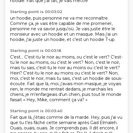
hoodie.
Fait que j'ai fait, je vais mettre
Starting point is 00:03:02
un hoodie, puis personne ne va me reconnaître.
Comme ça, je vais être capable de me promener,
personne ne va savoir jusqu'où.
Je vais juste être le
monsieur avec un hoodie
et un masque.
Mais j'ai un
hoodie,
j'ai juste un hoodie,
et c'est un hoodie T-up.
Starting point is 00:03:18
C'est...
C'est-tu le noir au moins,
ou c'est le vert?
C'est-
tu le noir au moins, ou c'est le vert?
Non, c'est le noir,
mais tu sais, c'est-tu le noir au moins ou c'est le vert?
Hein? C'est-tu le noir au moins ou c'est le vert? Non,
moi, c'est le noir, mais tu sais, c'est un hoodie de sous-
écoute.
Fait que là, moi, j'avais mon masque, je voyais
rien, le monde me rentrait dedans,
je marchais les
chiens, je m'enfargeais d'un chien,
puis tout le monde
faisait « Hey, Mike, comment ça va? »
Starting point is 00:03:40
Fait que là, j'étais comme de la marde.
Hey, puis j'ai vu
que tu t'es
fâché cette semaine après
Gad Elmaleh.
Ouais, ouais, ouais. Je comprends pas.
Il dit encore, il