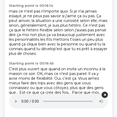
Starting point is 00:16:14
mais ce n'est pas n'importe quoi.
Si je n'ai jamais
essayé, je ne peux pas savoir
si j'aime ça ou pas.
Ça
peut arriver, la situation a une curiosité selon elle,
mais
sinon, généralement, je suis plus hétéro.
Ce n'est pas
ça que le hétéro flexible selon selon j'aurais pas pensé
dire ça moi non plus
ça va beaucoup justement avec
les personnalités les fits mettons t'oses un peu plus
quand ça
clique bien avec la personne ou quand tu la
connais quand tu dévelop'est que tu es prêt à essayer
plus de choses.
Starting point is 00:16:45
C'est plus ouvert que quand on invite un inconnu à la
maison ce soir.
OK, mais ce n'est pas pareil.
Il va y
avoir moins de flexibilité.
Oui, c'est ça.
Vous aimez
mieux faire des trips avec des gens que vous
connaissez
ou que vous côtoyez, plus que des gens
que…
Est-ce que ça crée des fois…
Parce que moi,
c'était ça un peu.