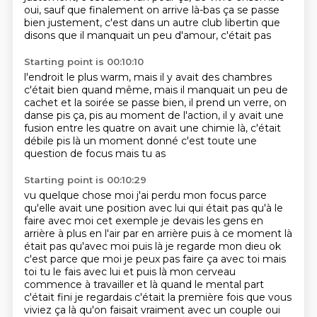
oui, sauf que finalement on arrive là-bas ça se passe
bien justement, c'est dans un autre club libertin
que
disons que
il manquait un peu d'amour, c'était pas
Starting point is 00:10:10
l'endroit le plus warm, mais il y avait des chambres
c'était bien quand même, mais il manquait
un peu de
cachet et
la soirée se passe bien, il prend un verre, on
danse
pis ça, pis au moment
de l'action, il y avait une
fusion entre les quatre
on avait une chimie là, c'était
débile
pis là un moment donné c'est toute une
question de focus mais tu as
Starting point is 00:10:29
vu quelque chose moi j'ai perdu mon focus parce
qu'elle avait une position avec lui qui était
pas qu'à le
faire avec moi cet exemple je devais les gens en
arrière à plus en l'air par en arrière
puis à ce moment là
était pas qu'avec moi puis là je regarde mon dieu ok
c'est parce que moi je peux
pas faire ça avec toi mais
toi tu le fais avec lui et puis là mon cerveau
commence à travailler et là quand le mental part
c'était
fini je regardais c'était la première fois que vous
viviez ça là qu'on faisait vraiment avec un
couple oui