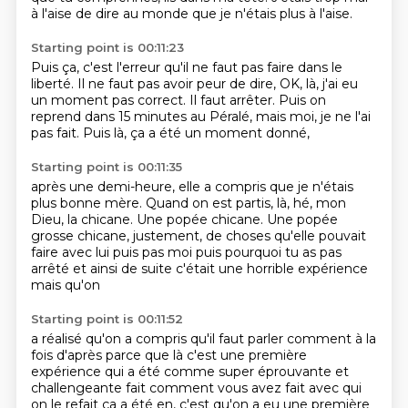
à l'aise de dire au monde
que je n'étais plus à l'aise.
Starting point is 00:11:23
Puis ça, c'est l'erreur qu'il ne faut pas faire
dans le
liberté.
Il ne faut pas avoir peur de dire,
OK, là, j'ai eu
un moment pas correct.
Il faut arrêter.
Puis on
reprend dans 15 minutes au Péralé,
mais moi, je ne l'ai
pas fait.
Puis là, ça a été un moment donné,
Starting point is 00:11:35
après une demi-heure,
elle a compris que je n'étais
plus bonne mère.
Quand on est partis, là,
hé, mon
Dieu, la chicane.
Une popée chicane.
Une popée
grosse chicane, justement,
de choses qu'elle pouvait
faire avec lui puis pas
moi puis pourquoi tu as pas
arrêté et ainsi de suite c'était une horrible expérience
mais qu'on
Starting point is 00:11:52
a réalisé qu'on a compris qu'il faut parler comment à la
fois d'après parce que là c'est une première
expérience qui a été comme super éprouvante et
challengeante fait comment vous avez fait
avec qui
on le refait ça a été en, c'est qu'on a eu une première