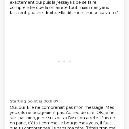
exactement oui puis là j'essayais de se faire
comprendre que là on arrête tout mais
mes yeux
faisaient gauche-droite.
Elle dit, mon amour, ça va-tu?
Starting point is 00:11:07
Oui, oui. Elle ne comprenait pas mon message.
Mes
yeux, ils ne bougeaient pas.
Au lieu de dire, OK, je ne
suis pas bien,
je ne suis pas à l'aise, on arrête.
Puis on
en parle, c'était comme, je bouge mes yeux,
il faut
que tu comprennes, lis dans ma tête.
J'étais trop mal