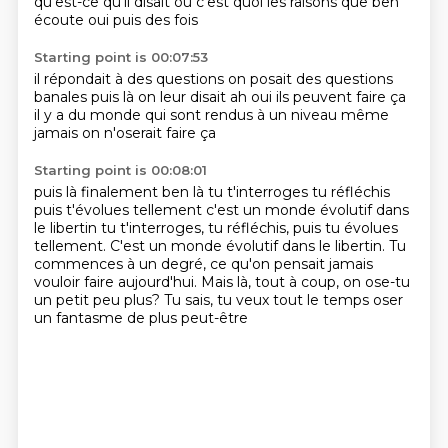
qu'est-ce qu'il disait
ou c'est quoi les raisons
que
ben
écoute
oui puis des fois
Starting point is 00:07:53
il répondait à des questions
on posait des questions
banales
puis là on leur disait
ah oui ils peuvent faire ça
il y a du monde
qui sont rendus
à un niveau même
jamais on n'oserait faire ça
Starting point is 00:08:01
puis là finalement
ben là tu t'interroges
tu réfléchis
puis t'évolues tellement c'est un monde évolutif dans
le libertin tu t'interroges, tu réfléchis, puis tu évolues
tellement.
C'est un monde évolutif dans le libertin.
Tu
commences à un degré, ce qu'on pensait jamais
vouloir faire aujourd'hui.
Mais là, tout à coup, on ose-tu
un petit peu plus?
Tu sais, tu veux tout le temps oser
un fantasme de plus peut-être