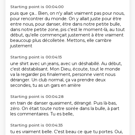
Starting point is 00:04:00
puis que ça... Bien, on n'y allait vraiment pas
pour nous,
pour rencontrer du monde.
On y allait juste pour être
entre nous, pour danser,
être dans notre petite bulle,
dans notre petite zone,
pis c'est le moment-là,
au tout
début, qu'elle commençait
justement à être vraiment
beaucoup plus décolletée.
Mettons, elle cambre
justement
Starting point is 00:04:15
une shirt avec un jeans,
avec un déshabillé. Au début,
c'est déstabilisant. Mon Dieu, écoute, tout le monde
va la regarder
pis finalement, personne
vient nous
déranger.
Un club normal,
ça va prendre deux
secondes,
tu as un gars en arrière
Starting point is 00:04:28
en train de danser quasiment,
dérangé.
Puis là-bas,
zéro.
On était toute notre soirée
dans la bulle,
à part
les commentaires.
Tu es belle,
Starting point is 00:04:35
tu es vraiment belle.
C'est beau ce que tu portes.
Oui,