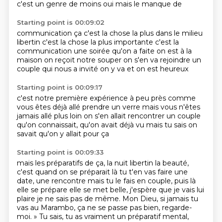
c'est un genre de moins oui mais le manque de
Starting point is 00:09:02
communication ça c'est la chose la plus dans le milieu
libertin
c'est la chose la plus importante
c'est la
communication
une soirée qu'on a faite
on est à la
maison
on reçoit notre souper
on s'en va rejoindre un
couple qui nous a invité
on y va et on est heureux
Starting point is 00:09:17
c'est notre première expérience
à peu près
comme
vous êtes déjà allé prendre un verre
mais vous n'êtes
jamais allé plus loin
on s'en allait rencontrer un couple
qu'on connaissait, qu'on avait déjà vu
mais tu sais
on
savait qu'on y allait pour ça
Starting point is 00:09:33
mais les préparatifs de ça, la nuit libertin
la beauté,
c'est quand on se préparait
là tu t'en vas faire une
date, une rencontre
mais tu le fais en couple, puis là
elle se prépare
elle se met belle, j'espère que je vais lui
plaire
je ne sais pas de même.
Mon Dieu, si jamais tu
vas au Marambo, ça ne se passe pas bien, regarde-
moi. » Tu sais, tu as vraiment un préparatif mental,