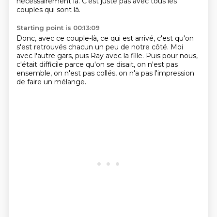
nécessairement là.
C'est juste pas avec tous les
couples qui sont là.
Starting point is 00:13:09
Donc, avec ce couple-là, ce qui est arrivé,
c'est qu'on
s'est retrouvés chacun un peu de notre côté.
Moi
avec l'autre gars,
puis Ray avec la fille.
Puis pour nous,
c'était difficile parce qu'on se disait,
on n'est pas
ensemble, on n'est pas collés,
on n'a pas l'impression
de faire
un mélange.