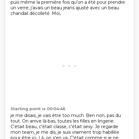
puis même la première fois
qu'on a été pour prendre
un verre,
j'avais un beau jeans ajusté
avec un beau
chandail décolleté.
Moi,
Starting point is 00:04:46
je me disais, je vais être too much.
Ben non, pas du
tout.
On arrive là-bas, toutes les filles en lingerie.
C'était beau, c'était classe, c'était sexy. Je regarde
mon team,
je me dis, je suis vraiment trop habillée
pour être ici.
Là, on s'en va.
C'était comme si je ne