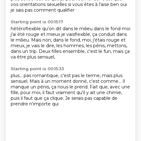
vos orientations sexuelles
si vous êtes à l'aise
ben oui
je sais pas comment qualifier
Starting point is 00:15:17
hétéroflexible
qu'on dit
dans le milieu
dans le fond moi
j'ai été rouge et mieux je vaisflexible, ça conduit dans
le milieu. Mais non, dans le fond, moi, j'étais rouge et
mieux,
je vais le dire, les hommes, les pénis,
mettons,
dans un trip.
Deux filles ensemble, c'est le fun,
mais ça
va être plus sensuel,
Starting point is 00:15:33
plus... pas romantique,
c'est pas le terme, mais plus
sensuel.
Mais à un moment donné, c'est comme...
Il
manque un pénis, ça nous le prend.
Fait que, avec une
fille,
pour moi, il faut vraiment qu'il y ait une chimie,
puis il faut que ça clique.
Je serais pas capable de
prendre n'importe qui