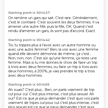
Starting point is 00:14:27
On ramène un gars qui
sait.
C'est rare.
Généralement,
c'est le contraire.
C'est souvent les deux femmes.
Il va
amener une autre fille, puis la fille, OK.
Quand c'est
rendu d'amener un gars, ils sont pas d'accord.
Exact.
Starting point is 00:14:42
Toi, tu trippes plus à l'avoir avec un autre homme ou
avec une autre femme?
Ben, la voir avec une femme
quand elle devient démonne de même,
ça c'est...
Non, non, non.
C'est sûr qu'une femme, ça reste une
femme. Mais si tu me donnes
le choix de faire un trip
à trois avec deux femmes,
ou faire un trip à trois avec
deux hommes,
à 200%, je vais prendre le trip à trois
avec deux hommes.
Starting point is 00:14:59
Ah ouais?
C'est plus... Ben, on parle vraiment de trip
cul pour cul.
C'est plus intense, c'est plus sexuel. Ah
oui? Est-ce que je peux demander c'est quoi vos parle
vraiment de tripes cul pour cul c'est plus intense, c'est
plus sexuel
est-ce que je peux demander
c'est quoi