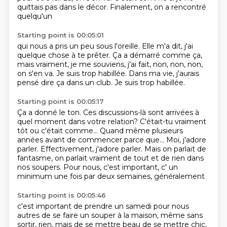
quittais pas dans le décor.
Finalement, on a rencontré
quelqu'un
Starting point is 00:05:01
qui nous a pris un peu
sous l'oreille. Elle m'a dit,
j'ai
quelque chose à te prêter.
Ça a démarré comme ça,
mais vraiment, je me souviens,
j'ai fait, non, non, non,
on s'en va.
Je suis trop habillée.
Dans ma vie, j'aurais
pensé dire ça dans un club.
Je suis trop habillée.
Starting point is 00:05:17
Ça a donné le ton.
Ces discussions-là sont arrivées
à
quel moment dans votre relation?
C'était-tu vraiment
tôt ou c'était comme…
Quand même plusieurs
années avant de commencer parce que…
Moi, j'adore
parler. Effectivement, j'adore parler.
Mais on parlait de
fantasme, on parlait vraiment de tout et de rien dans
nos soupers.
Pour nous, c'est important, c' un
minimum une fois par deux semaines, généralement
Starting point is 00:05:46
c'est important de prendre un samedi pour nous
autres
de se faire un souper à la maison, même
sans
sortir, rien, mais de se mettre beau
de se mettre chic,