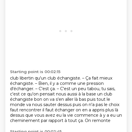
Starting point is 00:02:15
club libertin qu'un club échangiste. – Ça fait mieux
échangiste. – Bien, il y a comme une
pression
d'échanger.
– C'est ça. – C'est un peu tabou,
tu sais,
c'est ce qu'on pensait nous aussi à la base un club
échangiste bon on va s'en aller là bas puis tout le
monde va nous sauter dessus
puis on n'a pas le choix
faut rencontrer il faut échanger on en a appris plus là
dessus que vous avez eu la vie commence à y a eu un
cheminement par rapport à tout ça. On remonte
Starting point is 00:02:45