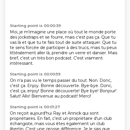
Starting point is 00:00:39
Moi, je m'imagine une place où tout le monde
porte
des jockstraps et se fourre,
mais c'est pas ça.
Que tu
vas là et que tu te fais tout de suite attaquer.
Que tu
te sens forcée de participer à des trucs,
mais tu peux
littéralement aller là, prendre un verre et danser.
Mais
bref, c'est un très bon podcast.
C'est vraiment
intéressant.
Starting point is 00:00:59
On n'a pas vu le temps passer du tout.
Non.
Donc,
c'est ça. Enjoy.
Bonne découverte.
Bye-bye. Donc,
c'est ça, enjoy! Bonne découverte! Bye bye! Bonjour!
Salut!
Allo! Bienvenue au podcast!
Merci!
Starting point is 00:01:27
On reçoit aujourd'hui Ray et Annick qui sont
propriétaires.
En fait, c'est un propriétaire d'un club
échangiste, mais vous êtes également
un club
libertin.
C'est une grosse différence.
Je le sais que