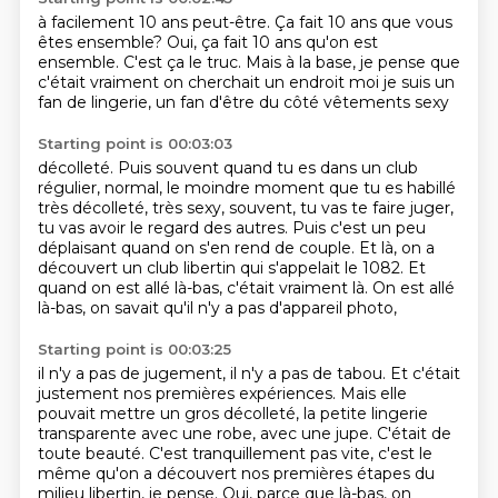
à facilement
10 ans peut-être. Ça fait 10 ans que vous
êtes ensemble?
Oui, ça fait 10 ans qu'on est
ensemble.
C'est ça le truc.
Mais à la base, je pense que
c'était vraiment
on cherchait un endroit
moi je suis un
fan de lingerie, un fan
d'être du côté vêtements sexy
Starting point is 00:03:03
décolleté.
Puis souvent quand tu es dans un club
régulier, normal,
le moindre moment que tu es habillé
très décolleté, très sexy,
souvent, tu vas te faire juger,
tu vas avoir le regard des autres.
Puis c'est un peu
déplaisant quand on s'en rend de couple.
Et là, on a
découvert un club libertin qui s'appelait le 1082.
Et
quand on est allé là-bas, c'était vraiment là.
On est allé
là-bas, on savait qu'il n'y a pas d'appareil photo,
Starting point is 00:03:25
il n'y a pas de jugement, il n'y a pas de tabou.
Et c'était
justement nos premières expériences.
Mais elle
pouvait mettre un gros décolleté,
la petite lingerie
transparente avec une robe, avec une jupe.
C'était de
toute beauté.
C'est tranquillement pas vite, c'est le
même qu'on a découvert
nos premières étapes du
milieu libertin, je pense.
Oui, parce que là-bas, on