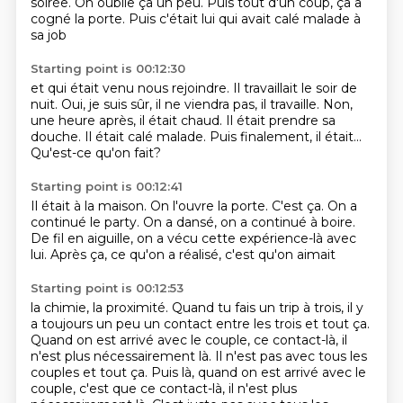
soirée.
On oublie ça un peu.
Puis tout d'un coup, ça a
cogné la porte.
Puis c'était lui qui avait calé malade à
sa job
Starting point is 00:12:30
et qui était venu nous rejoindre.
Il travaillait le soir de
nuit.
Oui, je suis sûr, il ne viendra pas, il travaille.
Non,
une heure après, il était chaud.
Il était prendre sa
douche.
Il était calé malade.
Puis finalement, il était...
Qu'est-ce qu'on fait?
Starting point is 00:12:41
Il était à la maison.
On l'ouvre la porte.
C'est ça.
On a
continué le party.
On a dansé, on a continué à boire.
De fil en aiguille, on a vécu
cette expérience-là avec
lui.
Après ça, ce qu'on a réalisé, c'est qu'on aimait
Starting point is 00:12:53
la chimie, la proximité.
Quand tu fais un trip à trois,
il y
a toujours un peu un contact
entre les trois et tout ça.
Quand on est arrivé avec le couple,
ce contact-là, il
n'est plus nécessairement là. Il n'est pas avec tous les
couples et tout ça. Puis là, quand on est arrivé avec le
couple, c'est que ce contact-là,
il n'est plus