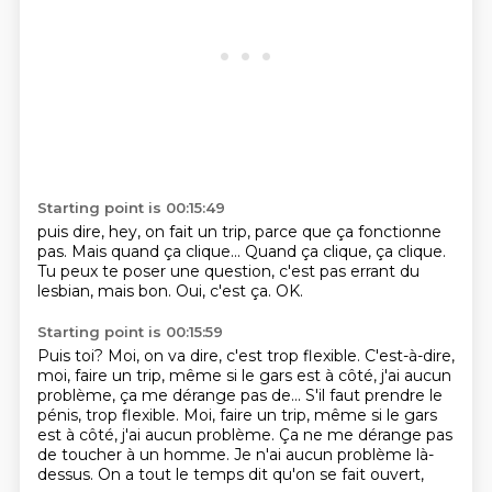
Starting point is 00:15:49
puis dire, hey, on fait un trip,
parce que ça fonctionne
pas.
Mais quand ça clique...
Quand ça clique, ça clique.
Tu peux te poser une question,
c'est pas errant du
lesbian, mais bon.
Oui, c'est ça.
OK.
Starting point is 00:15:59
Puis toi?
Moi, on va dire, c'est trop flexible.
C'est-à-dire,
moi, faire un trip,
même si le gars est à côté,
j'ai aucun
problème, ça me dérange pas de... S'il faut prendre le
pénis, trop flexible. Moi, faire un trip, même si le gars
est à côté, j'ai aucun problème.
Ça ne me dérange pas
de toucher à un homme.
Je n'ai aucun problème là-
dessus.
On a tout le temps dit qu'on se fait ouvert,