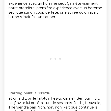
expérience avec un homme seul.
Ça a été vraiment
notre première, première
expérience avec un homme
seul
que sur un coup de tête, une soirée
qu'on avait
bu, on s'était fait un souper
Starting point is 00:12:16
et on a dit, on le fait-tu?
T'es-tu game?
Ben oui. Il dit,
ok, j'invite lui
qui était un de ses amis. Je dis, il travaille,
il ne viendra pas. Non, non, non. Fait que continue la