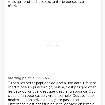
mais qui rend la chose excitante, je pense, avant
d'arriver.
Starting point is 00:09:53
Tu sais, les petits papillons de « on a une date, il faut se
mettre beau, »
puis tout ça, puis là, c'est pas que c'est
les deux qui ont ça,
c'est que c'est le fun pour ça.
Oui,
c'est le fun pour ça, de vivre ensemble.
Oui, sauf que
finalement, on arrive là-bas,
ça se passe bien,
justement, c'est dans fun pour ça, de vivre ensemble