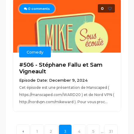
0
0
comments
Comedy
#506 - Stéphane Fallu et Sam
Vigneault
Episode Date: December 9, 2024
Cet épisode est une présentation de Manscaped (
https://manscaped.com/WARD20 ) et de Nord VPN (
http://nordvpn.com/mikeward ). Pour vous proc...
1
2
3
4
5
...
31